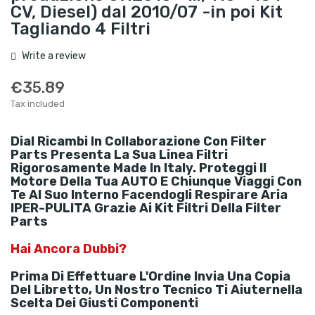
CV, Diesel) dal 2010/07 -in poi Kit
Tagliando 4 Filtri
Write a review
€35.89
Tax included
Dial Ricambi
In Collaborazione Con
Filter
Parts
Presenta La Sua Linea
Filtri
Rigorosamente
Made In Italy
. Proteggi Il
Motore Della Tua
AUTO
E Chiunque Viaggi Con
Te Al Suo Interno Facendogli Respirare Aria
IPER-PULITA
Grazie Ai
Kit Filtri
Della
Filter
Parts
Hai Ancora Dubbi?
Prima Di Effettuare L'
Ordine
Invia Una
Copia
Del
Libretto
, Un Nostro
Tecnico
Ti Aiuternella
Scelta
Dei Giusti Componenti