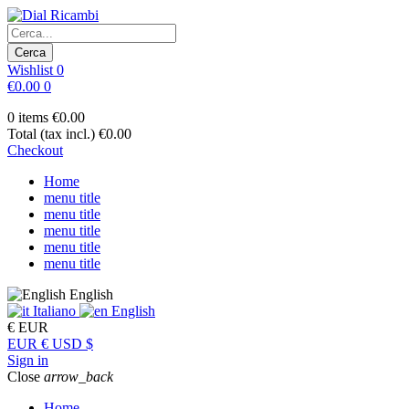
Cerca
Wishlist
0
€0.00
0
0 items
€0.00
Total (tax incl.)
€0.00
Checkout
Home
menu title
menu title
menu title
menu title
menu title
English
Italiano
English
€
EUR
EUR €
USD $
Sign in
Close
arrow_back
Home