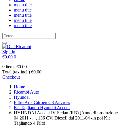
menu title
menu title
menu title
menu title
menu title
Sign in
€0.00
0
0 items
€0.00
Total (tax incl.)
€0.00
Checkout
Home
Ricambi Auto
Hyundai
Filtro Aria Citroen C3 Aircross
Kit Tagliando Hyundai Accent
HYUNDAI Accent IV Sedan (RB) (Anno di produzione
04.2011 - ..., 136 CV, Diesel) dal 2011/04 -in poi Kit
Tagliando 4 Filtri