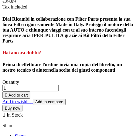
€29.99
Tax included
Dial Ricambi
in collaborazione con
Filter Parts
presenta la sua
linea
Filtri
rigorosamente
Made in Italy
. Proteggi il motore della
tua
AUTO
e chiunque viaggi con te al suo interno facendogli
respirare aria
IPER-PULITA
grazie ai
Kit Filtri
della
Filter
Parts
Hai ancora dubbi?
Prima di effettuare l'
ordine
invia una
copia
del
libretto
, un
nostro
tecnico
ti aiuternella
scelta
dei giusti componenti
Quantity

Add to cart
Add to wishlist
Add to compare
Buy now

In Stock
Share
Share